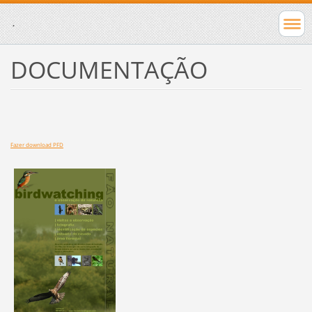
.
DOCUMENTAÇÃO
Faz
er download PFD